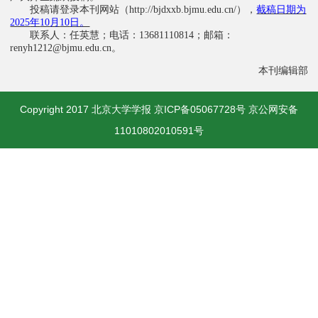
投稿请登录本刊网站（
），
截稿日期为
http://bjdxxb.bjmu.edu.cn/
年
月
日。
2025
10
10
联系人：任英慧；
电话：
；
邮箱：
13681110814
。
renyh1212@bjmu.edu.cn
本刊编辑部
Copyright 2017 北京大学学报 京ICP备05067728号 京公网安备
11010802010591号