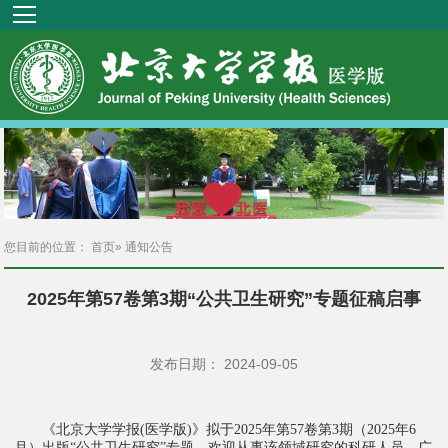
您目前的位置：
首页
» 通知公告
2025年第57卷第3期“公共卫生研究”专题征稿启事
发布日期： 2024-09-05
《北京大学学报
医学版
》拟于
年第
卷第
期（
年
(
)
2025
57
3
2025
6
月）出版
公共卫生研究
专题，欢迎从事该领域研究的科研人员、广
“
”