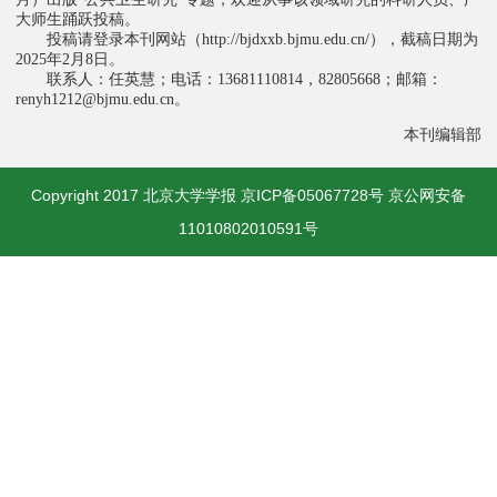
大师生踊跃投稿。
投稿请登录本刊网站（
），截稿日期为
http://bjdxxb.bjmu.edu.cn/
年
月
日。
2025
2
8
联系人：任英慧；电话：
，
；邮箱：
13681110814
82805668
。
renyh1212@bjmu.edu.cn
本刊编辑部
Copyright 2017 北京大学学报 京ICP备05067728号 京公网安备
11010802010591号